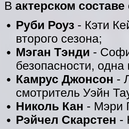
В
актерском составе
Руби Роуз
- Кэти Ке
второго сезона;
Мэган Тэнди
- Софи
безопасности, одна 
Камрус Джонсон
- 
смотритель Уэйн Та
Николь Кан
- Мэри 
Рэйчел Скарстен
- 