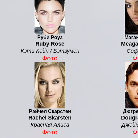
Руби Роуз
Мэга
Ruby Rose
Meaga
Кэти Кейн / Бэтвумен
Соф
Фото
Ф
Рэйчел Скарстен
Дюгре
Rachel Skarsten
Dougr
Красная Алиса
Джейк
Фото
Ф