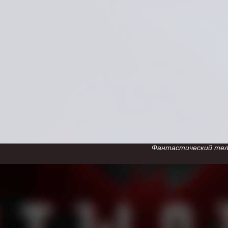
Фантастический телес